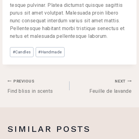
tesque pulvinar. Platea dictumst quisque sagittis
purus sit amet volutpat. Malesuada proin libero
nunc consequat interdum varius sit amet mattis.
Pellentesque habitant morbi tristique senectus et
netus et malesuada pellentesque laborum.
Post
#
Candles
#
Handmade
Tags:
POST
PREVIOUS
NEXT
NAVIGATION
Find bliss in scents
Feuille de lavande
SIMILAR POSTS